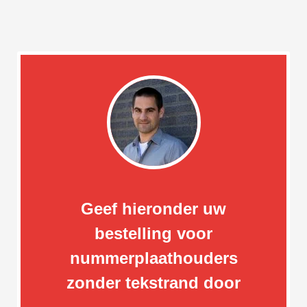
Geef hieronder uw
bestelling voor
nummerplaathouders
zonder tekstrand door