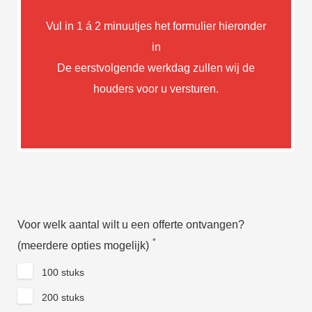
Vul in 1 á 2 minuutjes het formulier hieronder
in
De eerstvolgende werkdag zullen wij de
houders voor u versturen.
Voor welk aantal wilt u een offerte ontvangen?
*
(meerdere opties mogelijk)
100 stuks
200 stuks