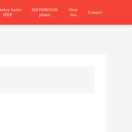
teken kader
SHOWROOM
Over
Contact
JEEP
platen
ons