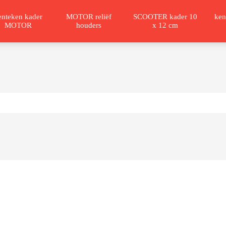
enteken kader
MOTOR reliëf
SCOOTER kader 10
ken
MOTOR
houders
x 12 cm